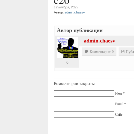
12 ноября, 2025
Автор:
admin.chaesv
Автор публикации
admin.chaesv
Комментарии: 0
Публ
0
Комментарии закрыты.
Имя *
Email *
Сайт