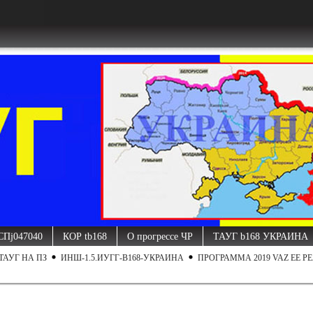
СПj047040
КОР tb168
О прогрессе ЧР
ТАУГ b168 УКРАИНА
ТАУГ НА ПЗ
ИНШ-1.5.ИУГГ-B168-УКРАИНА
ПРОГРАММА 2019 VAZ ЕЕ РЕ