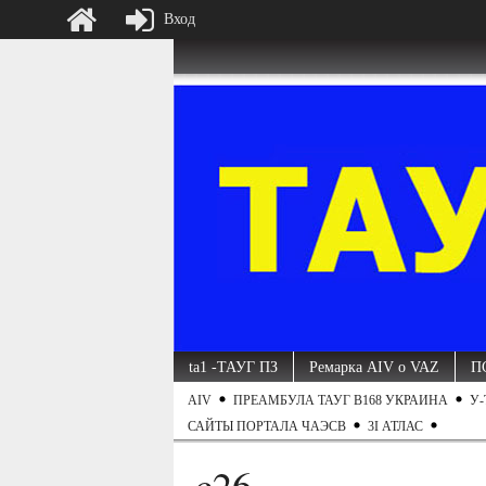
Вход
ta1 -ТАУГ ПЗ
Ремарка AIV о VAZ
П
AIV
ПРЕАМБУЛА ТАУГ B168 УКРАИНА
У-
САЙТЫ ПОРТАЛА ЧАЭСВ
3I АТЛАС
c26